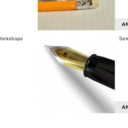
A
 Workshops
Sem
A