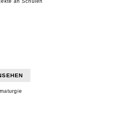
jekte an Schulen
NSEHEN
maturgie