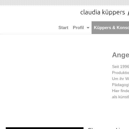
Start
Profil
Küppers & Konso
Ange
Seit 199
Produkti
Um ihr W
PädagogI
Hier fin
als küns